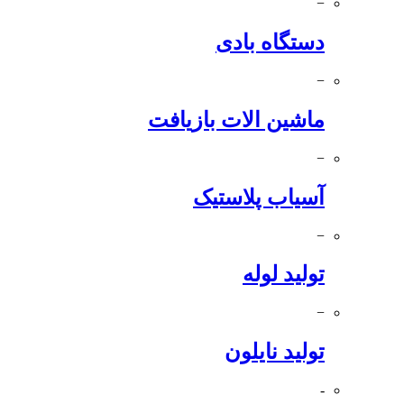
−
دستگاه بادی
−
ماشین الات بازیافت
−
آسیاب پلاستیک
−
تولید لوله
−
تولید نایلون
-