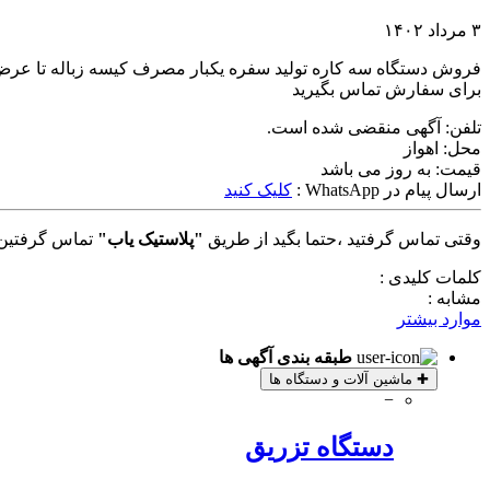
۳ مرداد ۱۴۰۲
برای سفارش تماس بگیرید
تلفن:
آگهی منقضی شده است.
محل:
اهواز
قیمت:
به روز می باشد
ارسال پیام در WhatsApp :
کلیک کنید
وقتی تماس گرفتید ،حتما بگید از طریق
"پلاستیک یاب"
تماس گرفتین 
کلمات کلیدی :
مشابه :
موارد بیشتر
طبقه بندی آگهی ها
✚
ماشین آلات و دستگاه ها
−
دستگاه تزریق