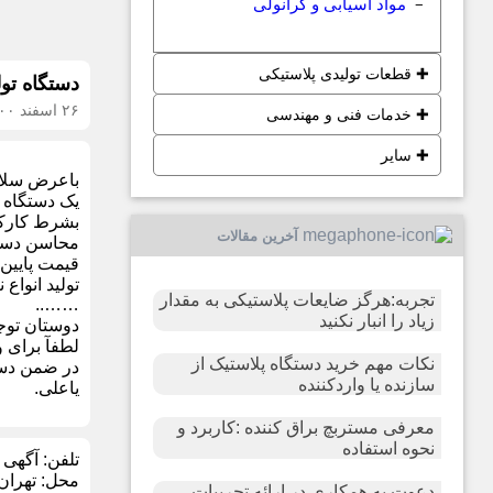
مواد آسیابی و گرانولی
−
✚
قطعات تولیدی پلاستیکی
دستگاه تولیدنایل
۲۶ اسفند ۱۴۰۰
✚
خدمات فنی و مهندسی
✚
سایر
باعرض سلام
بشرط کارکرد و به قیمت ۵
آخرین مقالات
محاسن دستگا
قیمت پایین.
تولید انواع
تجربه:هرگز ضایعات پلاستیکی به مقدار
……..
زیاد را انبار نکنید
دوستان توجه
لطفآ برای 
نکات مهم خرید دستگاه پلاستیک از
در ضمن دست
سازنده یا واردکننده
یاعلی.
معرفی مستربچ براق کننده :کاربرد و
نحوه استفاده
تلفن:
آگهی 
محل:
تهران
دعوت به همکاری در ارائه تجربیات