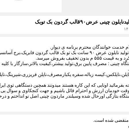
ون چینی عرض۹۰قالب گردون بک توبک
 خدمت خوانندگان محترم برنامه ی دیوار.
یک دستگاه تولید نایلون عرض ۹۰ سانت بک تو بک قالب گردون 
۵۵ م بدون تخفیف بفروش میرسد.
ه چینی : مصرف پایین برق،تولید بیشتر،کیفیت بالاتر،سازگار با کلیه 
 نایلن،نایلکس،کیسه زباله،سفره یکبارمصرف،نایلن فریزری،شیرینگ،نا
 بفرمائید اونایی که این کاره هستند میدونند همچین دستگاهی توی ای
وقت خودمان ارزش و احترام قائل باشیم و جهت کنجکاوی و سوال بی 
گاه بتازگی اورحال شده وسیلندر ماردون چینی اصل نو انداختم و درح
منقضی شده است.