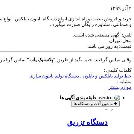
۲ آذر ۱۳۹۹
و ضمانتی .مشاوره رایگان صورت میگیرد .
تلفن:
آگهی منقضی شده است.
محل:
تهران
قیمت:
به روز می باشد
وقتی تماس گرفتید ،حتما بگید از طریق
"پلاستیک یاب"
تماس گرفتین 
کلمات کلیدی :
خط تولید نایلکس و نایلون
,
دستگاه تولید نایلون سازی
مشابه :
موارد بیشتر
طبقه بندی آگهی ها
✚
ماشین آلات و دستگاه ها
−
دستگاه تزریق