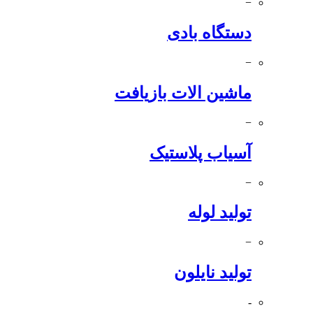
−
دستگاه بادی
−
ماشین الات بازیافت
−
آسیاب پلاستیک
−
تولید لوله
−
تولید نایلون
-