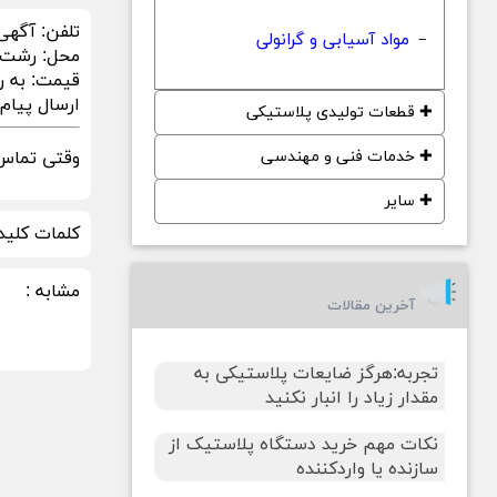
تلفن:
آگهی
مواد آسیابی و گرانولی
−
محل:
رشت
قیمت:
به ر
ارسال پیام در sApp
✚
قطعات تولیدی پلاستیکی
✚
خدمات فنی و مهندسی
وقتی تماس 
✚
سایر
کلمات کلید
مشابه :
آخرین مقالات
تجربه:هرگز ضایعات پلاستیکی به
مقدار زیاد را انبار نکنید
نکات مهم خرید دستگاه پلاستیک از
سازنده یا واردکننده