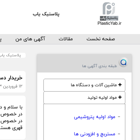
پلاستیک یاب
صفحه نخست
مقالات
آگهی های من
پ
پلاستیک یاب
طبقه بندی آگهی ها
خریدار دس
✚
ماشین آلات و دستگاه ها
۱۲ فروردین ۱۴۰۴
✚
مواد اولیه تولید
با سلام و د
در خصوص: 
مواد اولیه پتروشیمی
−
در خصوص قی
قهری هستم
مستربچ و افزودنی ها
−