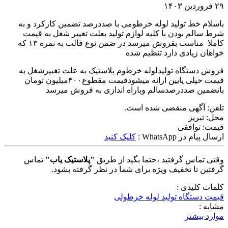
۲۹ فروردین ۱۴۰۳
باسلام خط تولید لوله خرطومی با صددرصد تضمین کارکرد و به
شرط سالم بودن با کلیه لوازم تولید بعلت تغییر شغل به قیمت
کاملا مناسب بفروش میرسد در ضمن نوع قالب به نمره ۱۳ که
خواهان زیادی دارد تنظیم شده
فروش دستگاه تولیدلوله خرطوم پلاستیک به علت تغییرشغل به
قیمت خیلی پایین ارائه میشودقیمت مقطوع۴۰۰میلیون تومان
باتضمین صددرصدسالم وباراه اندازی به فروش میرسد
تلفن:
آگهی منقضی شده است.
محل:
تبریز
قیمت:
توافقی
ارسال پیام در WhatsApp :
کلیک کنید
وقتی تماس گرفتید ،حتما بگید از طریق
"پلاستیک یاب"
تماس
گرفتین تا تخفیف ویژه برای شما در نظر گرفته بشود.
کلمات کلیدی :
قیمت دستگاه تولید لوله خرطولی
مشابه :
موارد بیشتر