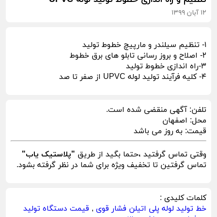
۱۲ آبان ۱۳۹۹
۱- تنظیم سیلندر و مارپیچ خطوط تولید
۲- اصلاح و بروز رسانی تابلو های برق خطوط
۳-راه اندازی خطوط تولید
۴- کلیه فرآیند تولید لوله UPVC از صفر تا صد
تلفن:
آگهی منقضی شده است.
محل:
اصفهان
قیمت:
به روز می باشد
وقتی تماس گرفتید ،حتما بگید از طریق
"پلاستیک یاب"
تماس گرفتین تا تخفیف ویژه برای شما در نظر گرفته بشود.
کلمات کلیدی :
خط تولید لوله پلی اتیلن فشار قوی
,
قیمت دستگاه تولید