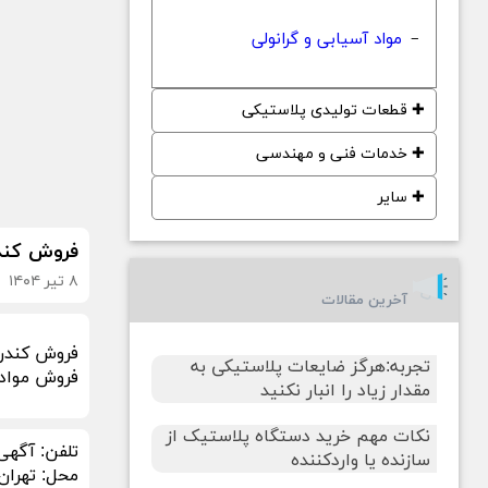
مواد آسیابی و گرانولی
−
✚
قطعات تولیدی پلاستیکی
✚
خدمات فنی و مهندسی
✚
سایر
فروش کندر
۸ تیر ۱۴۰۴
آخرین مقالات
فروش کندری
تجربه:هرگز ضایعات پلاستیکی به
فروش مواد گرانولی pp گونی ب شرط بدون کربن سفارش
مقدار زیاد را انبار نکنید
نکات مهم خرید دستگاه پلاستیک از
تلفن:
آگهی
سازنده یا واردکننده
محل:
تهران