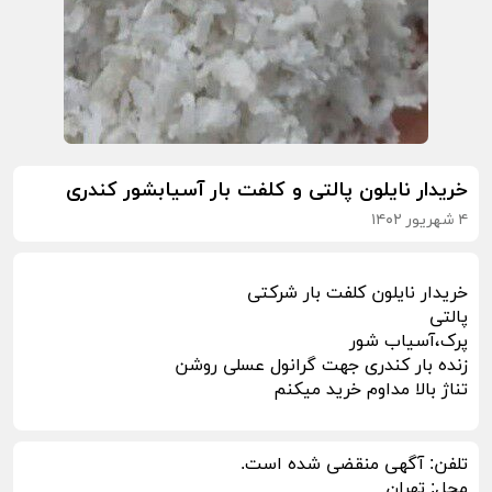
خریدار نایلون پالتی و کلفت بار آسیابشور کندری
۴ شهریور ۱۴۰۲
خریدار نایلون کلفت بار شرکتی
پالتی
پرک،آسیاب شور
زنده بار کندری جهت گرانول عسلی روشن
تناژ بالا مداوم خرید میکنم
تلفن:
آگهی منقضی شده است.
محل:
تهران