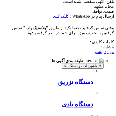
تلفن:
آگهی منقضی شده است.
محل:
مشهد
قیمت:
توافقی
ارسال پیام در WhatsApp :
کلیک کنید
وقتی تماس گرفتید ،حتما بگید از طریق
"پلاستیک یاب"
تماس
گرفتین تا تخفیف ویژه برای شما در نظر گرفته بشود.
کلمات کلیدی :
مشابه :
موارد بیشتر
طبقه بندی آگهی ها
✚
ماشین آلات و دستگاه ها
−
دستگاه تزریق
−
دستگاه بادی
−