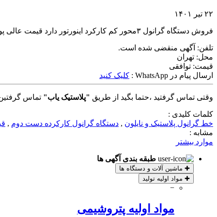
۲۲ تیر ۱۴۰۱
فروش دستگاه گرانول ۳محور کم کارکرد اینورتور دارد قیمت عالی پول لازم هستم میفروشم ساخت عقل هستش زاویه باز اسیاب تیغهاش نوهستش گیربکس تا بحال باز نشده
تلفن:
آگهی منقضی شده است.
محل:
تهران
قیمت:
توافقی
ارسال پیام در WhatsApp :
کلیک کنید
وقتی تماس گرفتید ،حتما بگید از طریق
"پلاستیک یاب"
تماس گرفتین 
کلمات کلیدی :
خط گرانول پلاستیک و نایلون
,
دستگاه گرانول کارکرده دست دوم
,
قی
مشابه :
موارد بیشتر
طبقه بندی آگهی ها
✚
ماشین آلات و دستگاه ها
✚
مواد اولیه تولید
−
مواد اولیه پتروشیمی