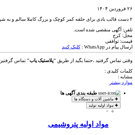
۲۶ فروردین ۱۴۰۴
۲ دست قالب بادی برای حلقه کمر کوچک و بزرگ کاملا سالم و به شرط تست و ضمانت.در سایزهای ۵۰ در ۲۴ و ۴۰ در ۲۲
تلفن:
آگهی منقضی شده است.
محل:
کرج
قیمت:
توافقی
ارسال پیام در WhatsApp :
کلیک کنید
وقتی تماس گرفتید ،حتما بگید از طریق
"پلاستیک یاب"
تماس گرفتین 
کلمات کلیدی :
مشابه :
موارد بیشتر
طبقه بندی آگهی ها
✚
ماشین آلات و دستگاه ها
✚
مواد اولیه تولید
−
مواد اولیه پتروشیمی