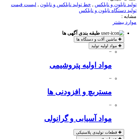
تولید نایلون و نایلکس
,
خط تولید نایلکس و نایلون
,
لیست قیمت
تولید دستگاه نایلون و نایلکس
مشابه :
موارد بیشتر
طبقه بندی آگهی ها
✚
ماشین آلات و دستگاه ها
✚
مواد اولیه تولید
−
مواد اولیه پتروشیمی
−
مستربچ و افزودنی ها
−
مواد آسیابی و گرانولی
✚
قطعات تولیدی پلاستیکی
✚
خدمات فنی و مهندسی